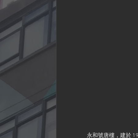
永和號唐樓，建於 