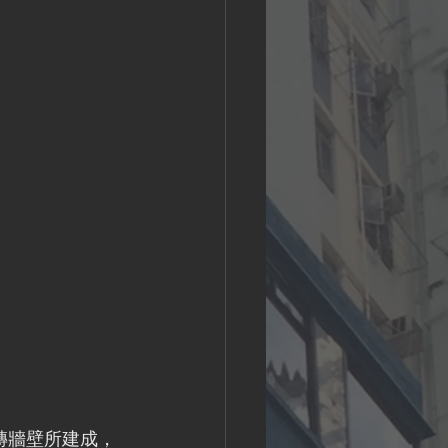
磚牆壁所建成，