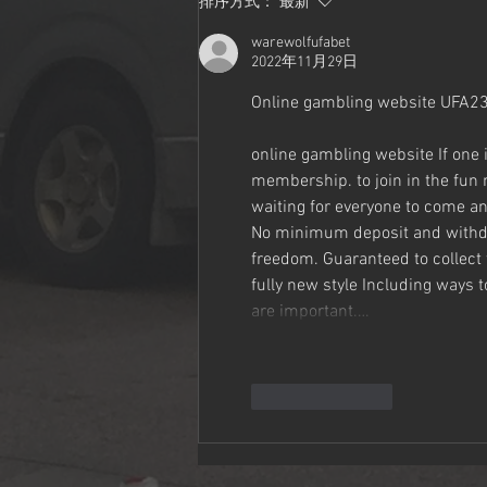
排序方式：
最新
warewolfufabet
2022年11月29日
Online gambling website UFA239,
online gambling website If one 
membership. to join in the fun 
waiting for everyone to come an
No minimum deposit and withdraw
freedom. Guaranteed to collect 
fully new style Including ways 
are important.…
按讚
回覆