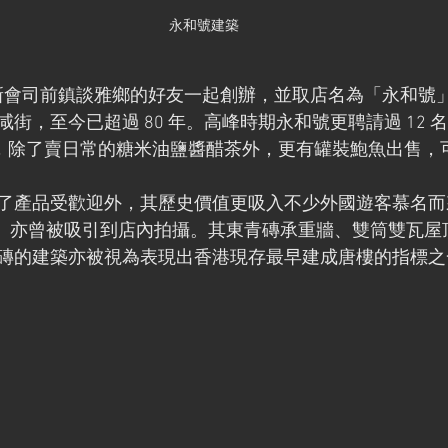
永和號建築
來自新會司前鎮談雅鄉的好友一起創辦，並取店名為「永和號
街，至今已超過 80 年。高峰時期永和號更聘請過 12 
品出售，除了賣日常的糖米油鹽醬醋茶外，更有罐裝鮑魚出售
了產品受歡迎外，其歷史價值更吸入不少外國遊客慕名而
C）亦曾被吸引到店內拍攝。其東青磚承重牆、雙筒雙瓦屋
磚的建築亦被視為表現出香港現存最早建成唐樓的指標之