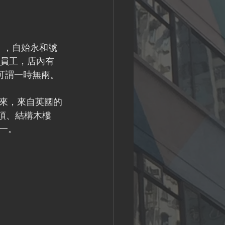
」，自始永和號
名員工，店內有
，可謂一時無兩。
來，來自英國的
頂、結構木樓
一。