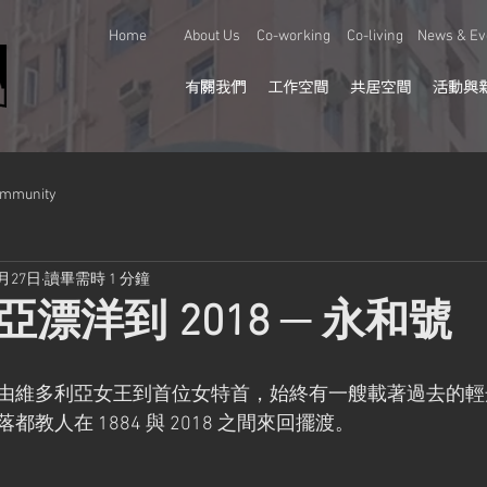
Home
About Us
Co-working
Co-living
News & Ev
有關我們
工作空間
共居空間
活動與
ommunity
8月27日
讀畢需時 1 分鐘
漂洋到 2018 ─ 永和號
由維多利亞女王到首位女特首，始終有一艘載著過去的輕
教人在 1884 與 2018 之間來回擺渡。