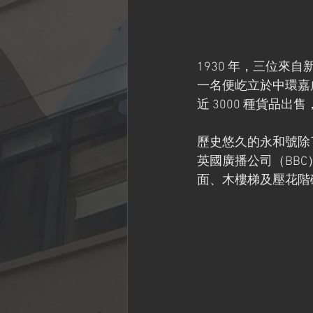
1930 年，三位
一名便屹立於中環嘉咸
近 3000 種貨
歷史悠久的永和號除
英國廣播公司（BB
面、木樓梯及壓花階