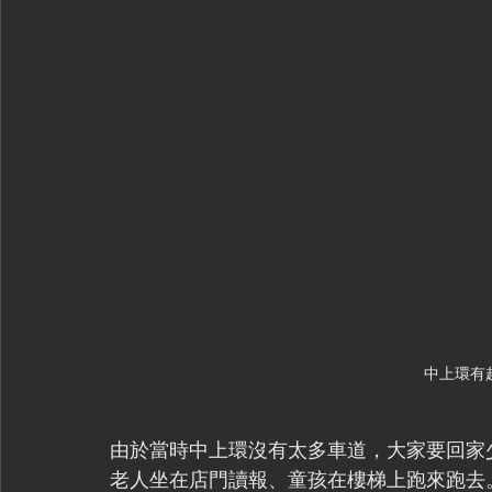
中上環有超
由於當時中上環沒有太多車道，大家要回家
老人坐在店門讀報、童孩在樓梯上跑來跑去