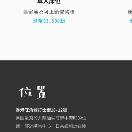
單人床位
連窗簾及可上鎖儲物櫃
​港幣$3,500起
位置
​香港旺角登打士街10-12號​
書匯坐落於九龍油尖旺靜中帶旺的位
置，鄰近購物中心，日常設施近在咫