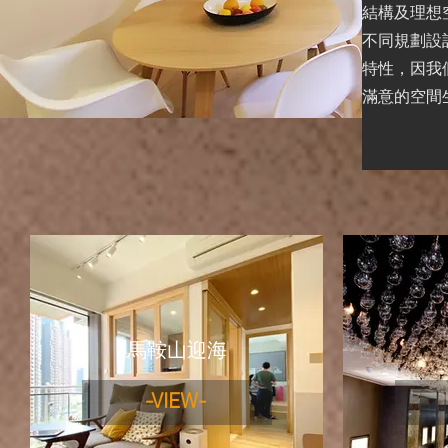
結構及理想
不同規劃
​設
特性，因我
滿意的空間
馬鞍山迎海
-VIEW-