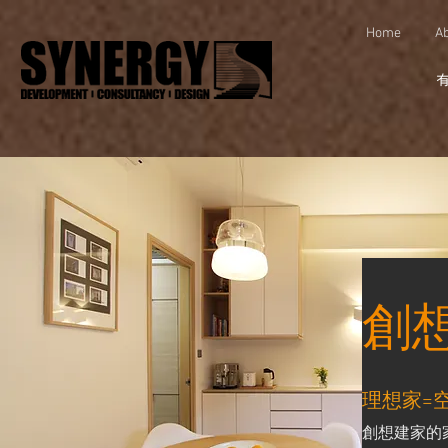
Home
Ab
創
理想家=
創想建家的